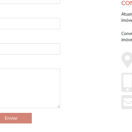
CO
Atuan
Imóve
Conve
imóve
Enviar