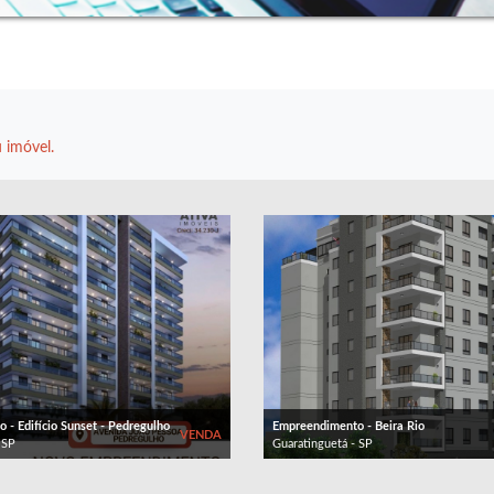
 imóvel.
- Edifício Sunset - Pedregulho
Empreendimento - Beira Rio
VENDA
 SP
Guaratinguetá - SP