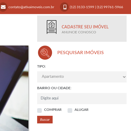
contato@ativaimoveis.com.br
(12) 3133-1599
|
(12) 99761-5966
CADASTRE SEU IMÓVEL
ANUNCIE CONOSCO
PESQUISAR IMÓVEIS
TIPO:
BAIRRO OU CIDADE:
COMPRAR
ALUGAR
Buscar