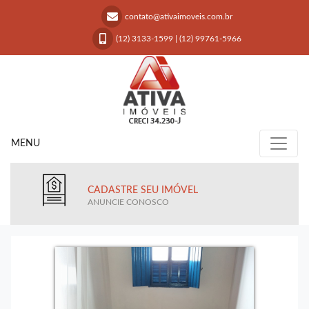
contato@ativaimoveis.com.br
(12) 3133-1599
|
(12) 99761-5966
MENU
CADASTRE SEU IMÓVEL
ANUNCIE CONOSCO