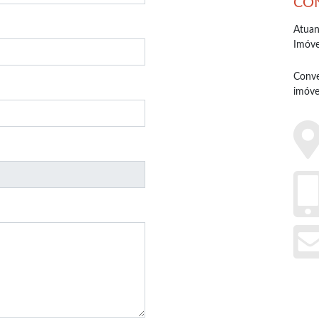
CO
Atuan
Imóve
Conve
imóve