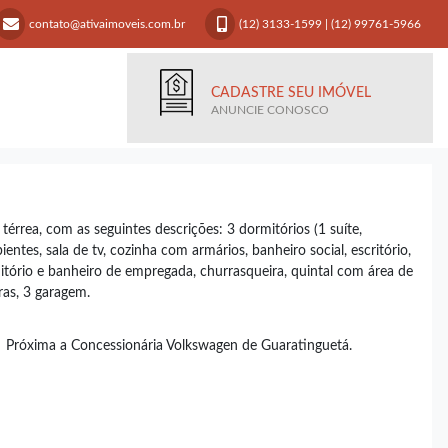
contato@ativaimoveis.com.br
(12) 3133-1599
|
(12) 99761-5966
CADASTRE SEU IMÓVEL
ANUNCIE CONOSCO
térrea, com as seguintes descrições: 3 dormitórios (1 suíte,
entes, sala de tv, cozinha com armários, banheiro social, escritório,
mitório e banheiro de empregada, churrasqueira, quintal com área de
ras, 3 garagem.
 Próxima a Concessionária Volkswagen de Guaratinguetá.