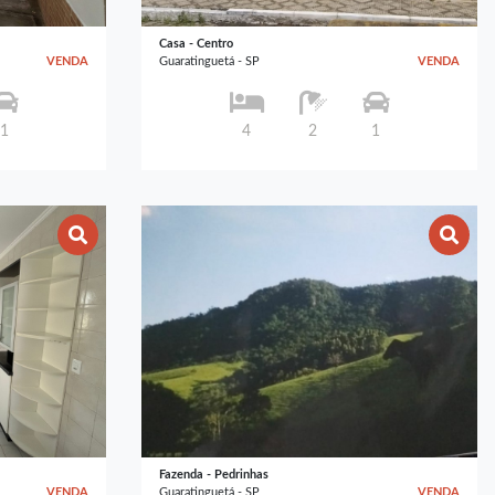
Casa - Centro
VENDA
Guaratinguetá - SP
VENDA
1
4
2
1
Fazenda - Pedrinhas
VENDA
Guaratinguetá - SP
VENDA