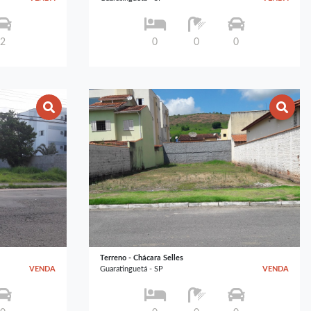
2
0
0
0
Terreno - Chácara Selles
VENDA
Guaratinguetá - SP
VENDA