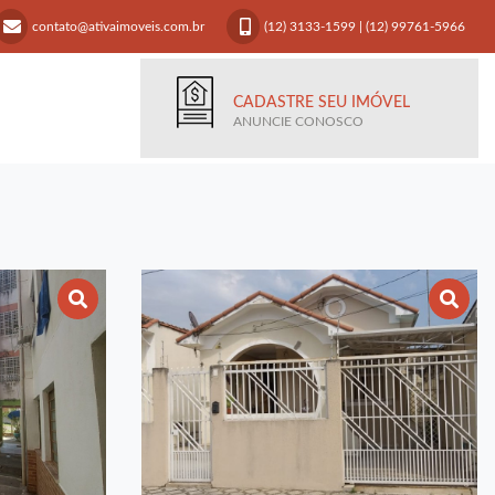
contato@ativaimoveis.com.br
(12) 3133-1599
|
(12) 99761-5966
CADASTRE SEU IMÓVEL
ANUNCIE CONOSCO