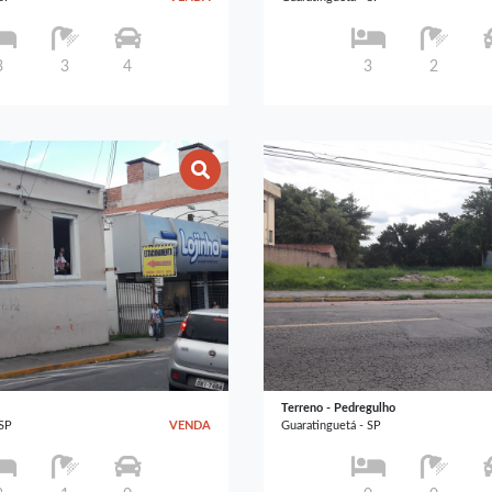
3
3
4
3
2
Terreno - Pedregulho
 SP
VENDA
Guaratinguetá - SP