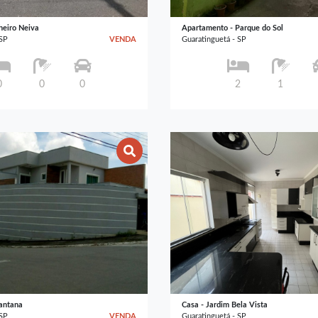
heiro Neiva
Apartamento - Parque do Sol
 SP
VENDA
Guaratinguetá - SP
0
0
0
2
1
Santana
Casa - Jardim Bela Vista
 SP
VENDA
Guaratinguetá - SP