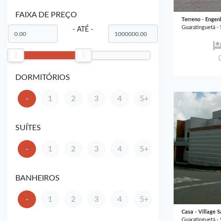
FAIXA DE PREÇO
Terreno - Engen
Guaratinguetá -
- ATÉ -
DORMITÓRIOS
-
1
2
3
4
5+
SUÍTES
-
1
2
3
4
5+
BANHEIROS
-
1
2
3
4
5+
Casa - Village 
Guaratinguetá -