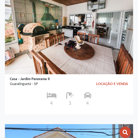
Casa - Jardim Panorama II
Guaratinguetá - SP
LOCAÇÃO E VENDA
4
3
4