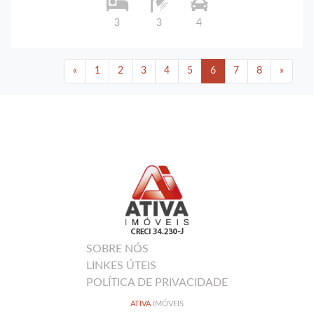
3
3
4
«
1
2
3
4
5
6
7
8
»
SOBRE NÓS
LINKES ÚTEIS
POLÍTICA DE PRIVACIDADE
ATIVA
IMÓVEIS