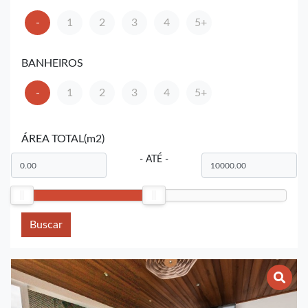
-
1
2
3
4
5+
BANHEIROS
-
1
2
3
4
5+
ÁREA TOTAL(m2)
- ATÉ -
Buscar